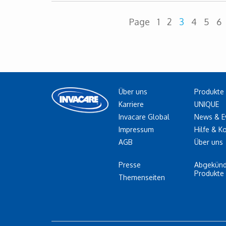
Page
1
2
3
4
5
6
Über uns
Produkte
Karriere
UNIQUE
Invacare Global
News & E
Impressum
Hilfe & K
AGB
Über uns
Presse
Abgekünd
Produkte
Themenseiten