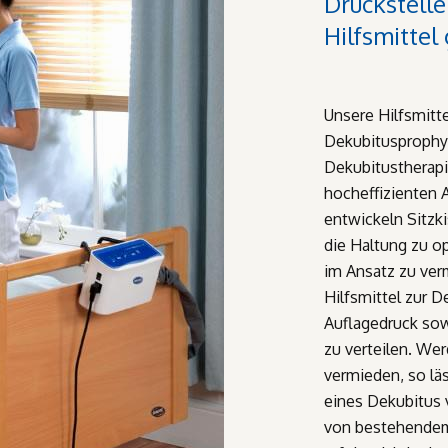
Druckstell
Hilfsmittel
Unsere Hilfsmitte
Dekubitusprophyl
Dekubitustherapi
hocheffizienten 
entwickeln Sitzk
die Haltung zu o
im Ansatz zu verm
Hilfsmittel zur D
Auflagedruck sow
zu verteilen. We
vermieden, so lä
eines Dekubitus 
von bestehendem 