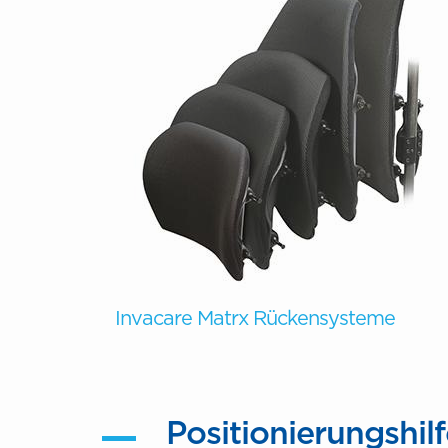
Invacare Matrx Rückensysteme
Positionierungshil