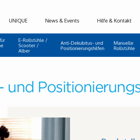
UNIQUE
News & Events
Hilfe & Kontakt
für
E-Rollstühle /
Anti-Dekubitus- und
Manuelle
he
Scooter /
Positionierungshilfen
Rollstühle
Alber
 und Positionierungs