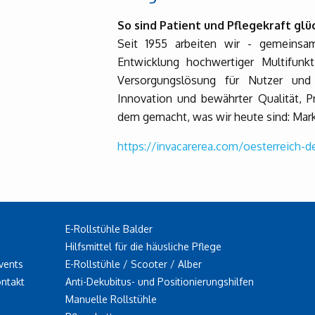
So sind Patient und Pflegekraft glüc
Seit 1955 arbeiten wir - gemeinsa
Entwicklung hochwertiger Multifunkt
Versorgungslösung für Nutzer und 
Innovation und bewährter Qualität, 
dem gemacht, was wir heute sind: Mark
https://invacarerea.com/oesterreich-d
E-Rollstühle Balder
Hilfsmittel für die häusliche Pflege
vents
E-Rollstühle / Scooter / Alber
ontakt
Anti-Dekubitus- und Positionierungshilfen
Manuelle Rollstühle