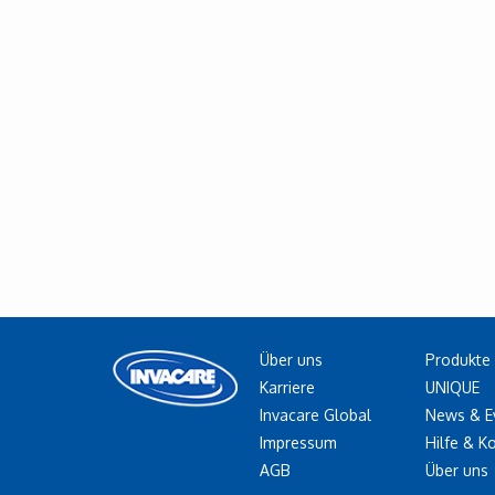
Über uns
Produkte
Karriere
UNIQUE
Invacare Global
News & E
Impressum
Hilfe & K
AGB
Über uns