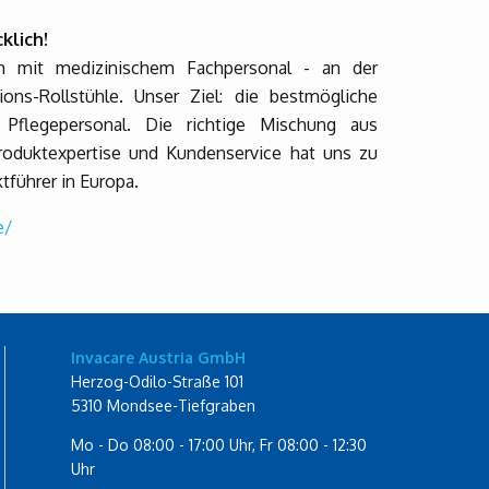
klich!
m mit medizinischem Fachpersonal - an der
ions-Rollstühle. Unser Ziel: die bestmögliche
Pflegepersonal. Die richtige Mischung aus
Produktexpertise und Kundenservice hat uns zu
tführer in Europa.
e/
Invacare Austria GmbH
Herzog-Odilo-Straße 101
5310 Mondsee-Tiefgraben
Mo - Do 08:00 - 17:00 Uhr, Fr 08:00 - 12:30
Uhr