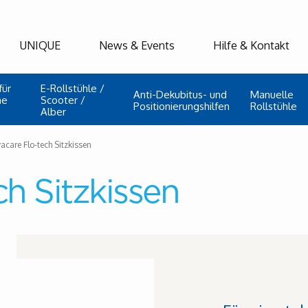
UNIQUE
News & Events
Hilfe & Kontakt
für
E-Rollstühle /
Anti-Dekubitus- und
Manuelle
he
Scooter /
Positionierungshilfen
Rollstühle
Alber
vacare Flo-tech Sitzkissen
ch Sitzkissen