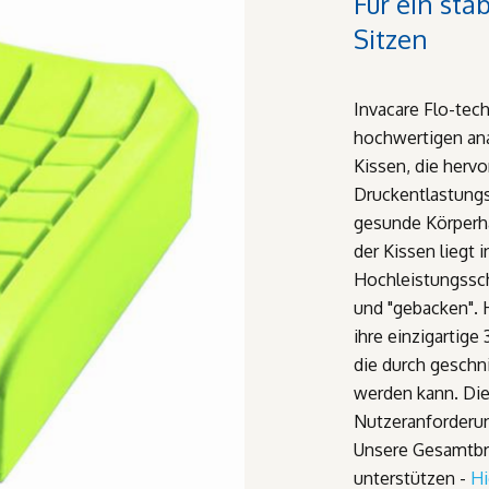
Für ein sta
Sitzen
Invacare Flo-tech
hochwertigen a
Kissen, die herv
Druckentlastung
gesunde Körperha
der Kissen liegt i
Hochleistungssc
und "gebacken". H
ihre einzigartig
die durch geschn
werden kann. Die 
Nutzeranforderun
Unsere Gesamtbr
unterstützen -
Hi