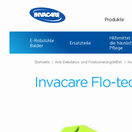
Produkte
Hilfsmittel 
E-Rollstühle
Ersatzteile
die häuslic
Balder
Pflege
Startseite
Anti-Dekubitus- und Positionierungshilfen
In
Invacare Flo-te