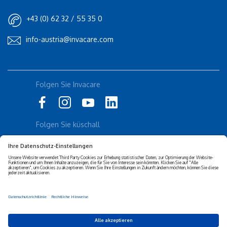
+43 (0) 62 32 / 55 35 0
info-austria@invacare.com
Rolli-Community
Folgen Sie Invacare
Instagram
Küschall
Folgen Sie küschall
Datenschutz-erklärung
Cookie-Richtlinien
Barrierefreiheits-erklärung
Corporate sustainability
Haftungs-ausschluss
Privacy Settings