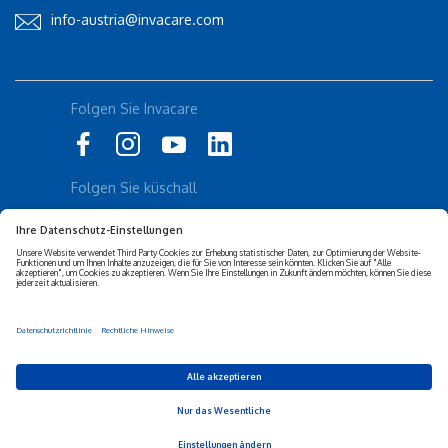
info-austria@invacare.com
Rolli-Community
Folgen Sie Invacare
Instagram
Küschall
Folgen Sie küschall
Datenschutz-erklärung
Cookie-Richtlinien
Barrierefreiheits-erklärung
Corporate sustainability
Haftungs-ausschluss
Privacy Settings
© 2026 Invacare Corporation - All rights reserved.