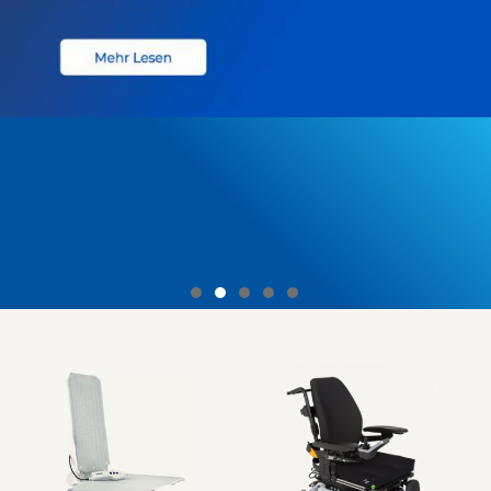
erivo carbon
DER LEICHTE UND FALTBARE ELEKTROROLLSTUHL