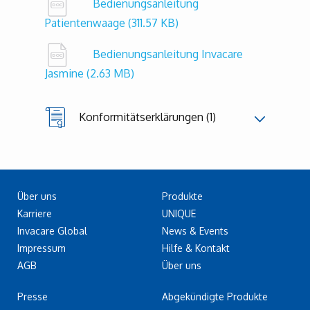
Bedienungsanleitung
Patientenwaage
(311.57 KB)
Bedienungsanleitung Invacare
Jasmine
(2.63 MB)
Konformitätserklärungen (1)
Über uns
Produkte
Karriere
UNIQUE
Invacare Global
News & Events
Impressum
Hilfe & Kontakt
AGB
Über uns
Presse
Abgekündigte Produkte