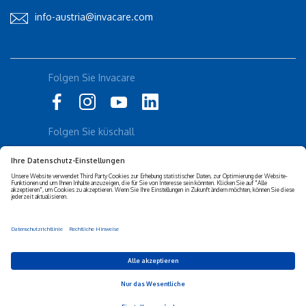
info-austria@invacare.com
Rolli-Community
Folgen Sie Invacare
Instagram
Küschall
Folgen Sie küschall
Datenschutz-erklärung
Cookie-Richtlinien
Barrierefreiheits-erklärung
Corporate sustainability
Haftungs-ausschluss
Privacy Settings
© 2026 Invacare Corporation - All rights reserved.