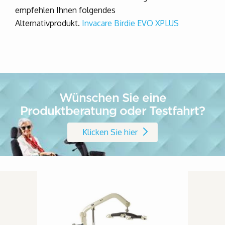
empfehlen Ihnen folgendes
Alternativprodukt.
Invacare Birdie EVO XPLUS
Wünschen Sie eine
Produktberatung oder Testfahrt?
Klicken Sie hier