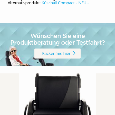
Alternativprodukt:
Küschall Compact - NEU -
Wünschen Sie eine
Produktberatung oder Testfahrt?
Klicken Sie hier